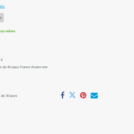
its
n
jour même
 €
us de 40 pays France d'outre-mer
 de 30 jours