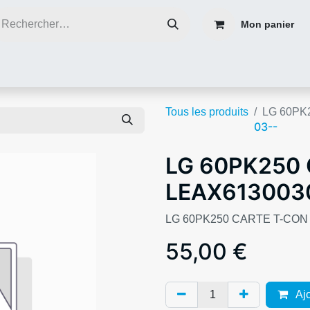
Mon panier
ce
Réparer plutôt que de jeter
Contacter nous
Blog infos
Tous les produits
LG 60PK
03--
LG 60PK250
LEAX613003
LG 60PK250 CARTE T-CON
55,00
€
Ajo