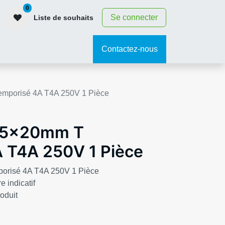
0
Se connecter
Liste de souhaits
contact
Contactez-nous
emporisé 4A T4A 250V 1 Pièce
e 5x20mm T
 T4A 250V 1 Pièce
porisé 4A T4A 250V 1 Pièce
e indicatif
roduit