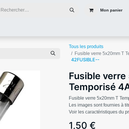
Mon panier
ce
Réparer plutôt que de jeter
Contacter nous
Blog infos
Tous les produits
Fusible verre 5x20mm T T
42FUSIBLE--
Fusible verr
Temporisé 4A
Fusible verre 5x20mm T Tem
Les images sont fournies à titr
Voir les caractéristiques du p
1,50
€