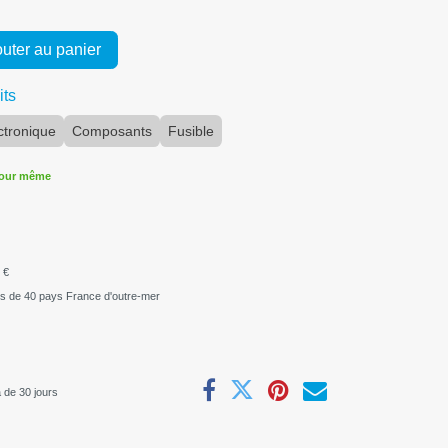
uter au panier
its
ctronique
Composants
Fusible
jour même
 €
us de 40 pays France d'outre-mer
 de 30 jours