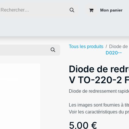
Mon panier
ce
Réparer plutôt que de jeter
Contacter nous
Blog infos
Tous les produits
Diode de
D020--
Diode de red
V TO-220-2 
Diode de redressement rapi
Les images sont fournies à titr
Voir les caractéristiques du p
5,00
€