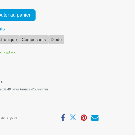
uter au panier
its
ctronique
Composants
Diode
jour même
 €
us de 40 pays France d'outre-mer
 de 30 jours