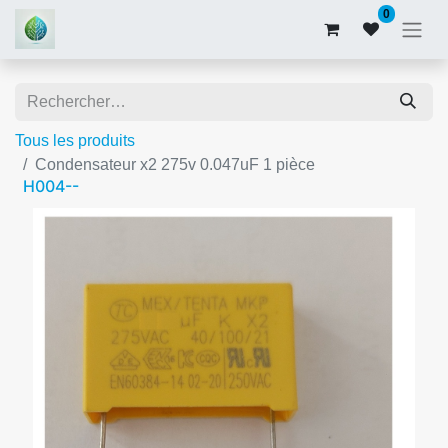
0
Tous les produits
Condensateur x2 275v 0.047uF 1 pièce
H004--