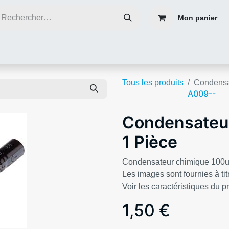
Mon panier
ce
Réparer plutôt que de jeter
Contacter nous
Blog infos
Tous les produits
Condensa
A009--
Condensateu
1 Pièce
Condensateur chimique 100u
Les images sont fournies à titr
Voir les caractéristiques du p
1,50
€