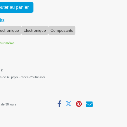
uter au panier
its
ectronique
Electronique
Composants
jour même
 €
us de 40 pays France d'outre-mer
 de 30 jours