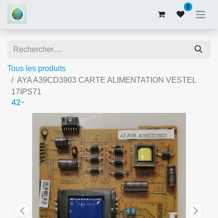
0
Tous les produits
AYA A39CD3903 CARTE ALIMENTATION VESTEL
17IPS71
42-